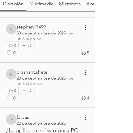
Discusión
Multimedia
Miembros
Acerca de
stephen17499
stephen17499
30 de septiembre de 2025
·
se
unió al grupo.
0
0
5
prashant.shete
prashant.shete
23 de septiembre de 2025
·
se
unió al grupo.
0
0
4
faibas
faibas
22 de septiembre de 2025
¿La aplicación 1win para PC