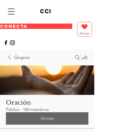
cci
CONECTA
Donar
Grupos
Oración
Público
·
160 miembros
Unirse