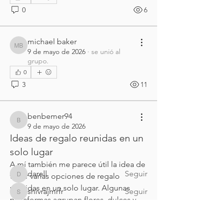
0
6
michael baker
michael baker
9 de mayo de 2026
·
se unió al
grupo.
0
3
11
Acerca de
¡Te damos la bienvenida al grupo de
benbemer94
Oración! Aquí puedes pon
...
benbemer94
9 de mayo de 2026
Leer más
Ideas de regalo reunidas en un
solo lugar
Miembros
A mí también me parece útil la idea de 
darell
Seguir
tener varias opciones de regalo 
darell
reunidas en un solo lugar. Algunas 
shivrajmrfr
Seguir
shivrajmrfr
plataformas agrupan flores, dulces y 
detalles por ciudad, lo que facilita 
Visei Visei
Seguir
Visei Visei