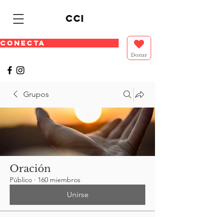
cci
CONECTA
Donar
Grupos
Oración
Público
·
160 miembros
Unirse