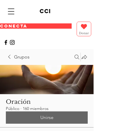
cci
CONECTA
Donar
Grupos
Oración
Público
·
160 miembros
Unirse