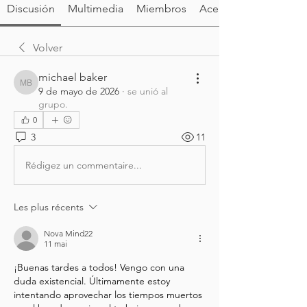
Discusión
Multimedia
Miembros
Acerca de
Volver
michael baker
michael baker
9 de mayo de 2026
·
se unió al
grupo.
0
3
11
Rédigez un commentaire...
Les plus récents
Nova Mind22
11 mai
¡Buenas tardes a todos! Vengo con una 
duda existencial. Últimamente estoy 
intentando aprovechar los tiempos muertos 