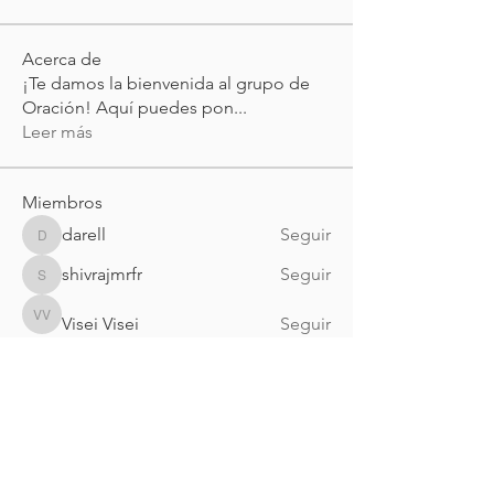
Acerca de
¡Te damos la bienvenida al grupo de
Oración! Aquí puedes pon
...
Leer más
Miembros
darell
Seguir
darell
shivrajmrfr
Seguir
shivrajmrfr
Visei Visei
Seguir
Visei Visei
alejandrogalarza52
Seguir
alejandrogalarza52
myasmin83
Seguir
myasmin83
Ver todos los miembros (160)