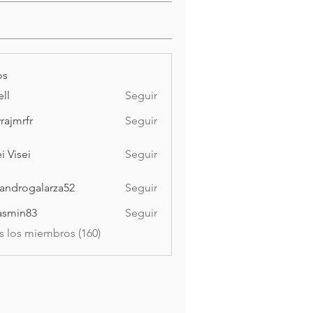
os
ell
Seguir
vrajmrfr
Seguir
rfr
i Visei
Seguir
ei
jandrogalarza52
Seguir
ogalarza52
asmin83
Seguir
n83
s los miembros (160)