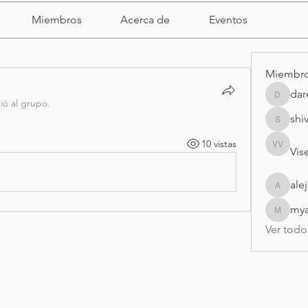
Miembros
Acerca de
Eventos
Miembr
dar
darell
ió al grupo.
shi
shivrajm
10 vistas
Vise
Visei Vis
ale
alejandr
my
myasmi
Ver todo