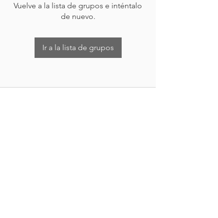
Vuelve a la lista de grupos e inténtalo
de nuevo.
Ir a la lista de grupos
Nueva Irlanda 4011.
Fracc. Industrial Lincoln.