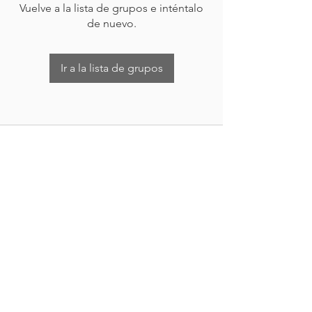
Vuelve a la lista de grupos e inténtalo
de nuevo.
Ir a la lista de grupos
Nueva Irlanda 4011.
Fracc. Industrial Lincoln.