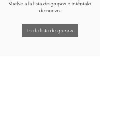
Vuelve a la lista de grupos e inténtalo
de nuevo.
Ir a la lista de grupos
Nueva Irlanda 4011.
Fracc. Industrial Lincoln.