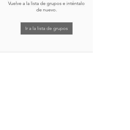
Vuelve a la lista de grupos e inténtalo
de nuevo.
Ir a la lista de grupos
Nueva Irlanda 4011.
Fracc. Industrial Lincoln.