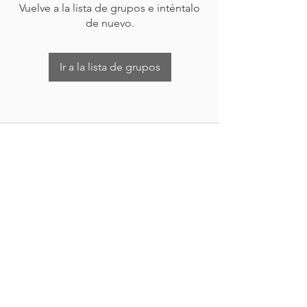
Vuelve a la lista de grupos e inténtalo
de nuevo.
Ir a la lista de grupos
Nueva Irlanda 4011.
Fracc. Industrial Lincoln.