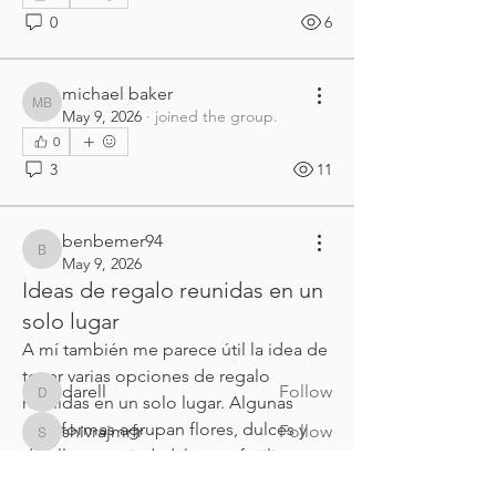
0
6
michael baker
michael baker
May 9, 2026
·
joined the group.
0
3
11
About
¡Te damos la bienvenida al grupo de
benbemer94
benbemer94
Oración! Aquí puedes pon
May 9, 2026
...
Ideas de regalo reunidas en un
Read more
solo lugar
A mí también me parece útil la idea de 
Members
tener varias opciones de regalo 
darell
Follow
reunidas en un solo lugar. Algunas 
darell
plataformas agrupan flores, dulces y 
shivrajmrfr
Follow
shivrajmrfr
detalles por ciudad, lo que facilita 
Visei Visei
Follow
comparar sin ir cambiando de web 
Visei Visei