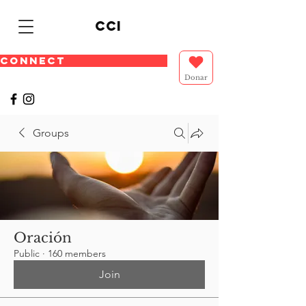
cci
CONNECT
Donar
Groups
Oración
Public
·
160 members
Join